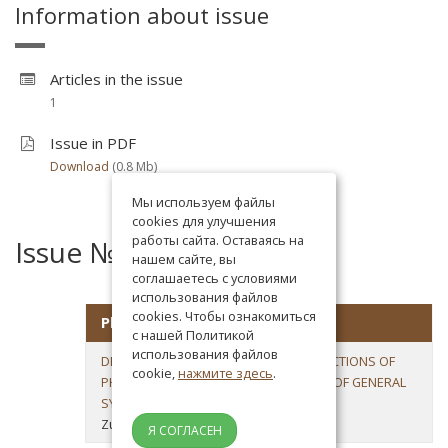
Information about issue
Articles in the issue
1
Issue in PDF
Download
(0.8 Мb)
Мы используем файлы
cookies для улучшения
работы сайта. Оставаясь на
Issue №1 in 2020
нашем сайте, вы
соглашаетесь с условиями
использования файлов
cookies. Чтобы ознакомиться
Philosophy of Science
с нашей Политикой
использования файлов
DEVELOPMENT MECHANISMS AND FUNCTIONS OF
cookie,
нажмите здесь
.
PHILOSOSPHY AND SCIENCE AS PARTS OF GENERAL
SYSTEM OF KNOWLEDGE
Zuev V.V.
Я СОГЛАСЕН