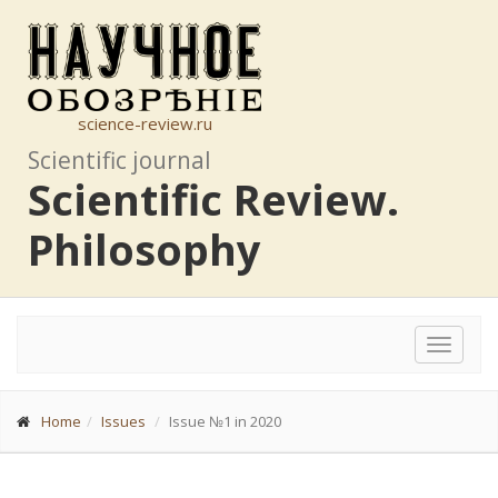
science-review.ru
Scientific journal
Scientific Review.
Philosophy
Toggle
navigat
Home
Issues
Issue №1 in 2020